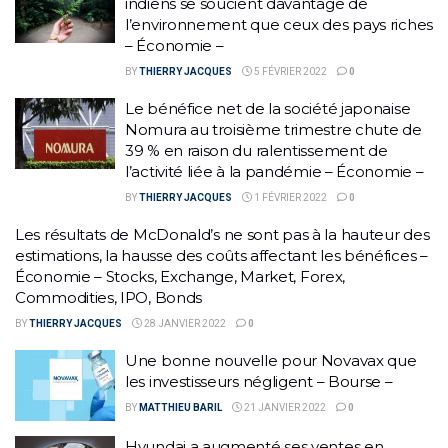
indiens se soucient davantage de
l’environnement que ceux des pays riches
– Économie –
BY
THIERRY JACQUES
5 FÉVRIER 2022
0
Le bénéfice net de la société japonaise
Nomura au troisième trimestre chute de
39 % en raison du ralentissement de
l’activité liée à la pandémie – Économie –
BY
THIERRY JACQUES
1 FÉVRIER 2022
0
Les résultats de McDonald’s ne sont pas à la hauteur des
estimations, la hausse des coûts affectant les bénéfices –
Économie – Stocks, Exchange, Market, Forex,
Commodities, IPO, Bonds
BY
THIERRY JACQUES
28 JANVIER 2022
0
Une bonne nouvelle pour Novavax que
les investisseurs négligent – Bourse –
BY
MATTHIEU BARIL
21 JANVIER 2022
0
Hyundai a augmenté ses ventes en