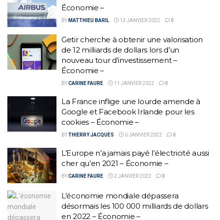
Économie –
BY
MATTHIEU BARIL
13 JANVIER 2022
0
Getir cherche à obtenir une valorisation
de 12 milliards de dollars lors d’un
nouveau tour d’investissement –
Économie –
BY
CARINE FAURE
11 JANVIER 2022
0
La France inflige une lourde amende à
Google et Facebook Irlande pour les
cookies – Économie –
BY
THIERRY JACQUES
6 JANVIER 2022
0
L’Europe n’a jamais payé l’électricité aussi
cher qu’en 2021 – Économie –
BY
CARINE FAURE
2 JANVIER 2022
0
L’économie mondiale dépassera
désormais les 100 000 milliards de dollars
en 2022 – Économie –