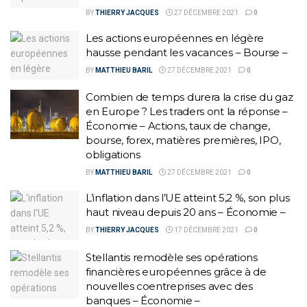
BY
THIERRY JACQUES
27 DÉCEMBRE 2021
0
Les actions européennes en légère
hausse pendant les vacances – Bourse –
BY
MATTHIEU BARIL
27 DÉCEMBRE 2021
0
Combien de temps durera la crise du gaz
en Europe ? Les traders ont la réponse –
Économie – Actions, taux de change,
bourse, forex, matières premières, IPO,
obligations
BY
MATTHIEU BARIL
27 DÉCEMBRE 2021
0
L’inflation dans l’UE atteint 5,2 %, son plus
haut niveau depuis 20 ans – Économie –
BY
THIERRY JACQUES
17 DÉCEMBRE 2021
0
Stellantis remodèle ses opérations
financières européennes grâce à de
nouvelles coentreprises avec des
banques – Économie –