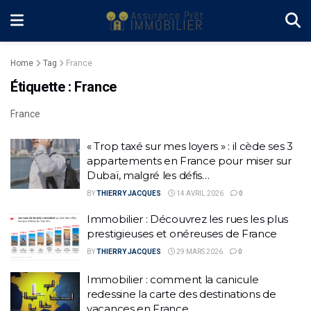
Home
Tag
France
Étiquette :
France
France
« Trop taxé sur mes loyers » : il cède ses 3
appartements en France pour miser sur
Dubaï, malgré les défis…
BY
THIERRY JACQUES
14 AVRIL 2026
0
Immobilier : Découvrez les rues les plus
prestigieuses et onéreuses de France
BY
THIERRY JACQUES
29 MARS 2026
0
Immobilier : comment la canicule
redessine la carte des destinations de
vacances en France