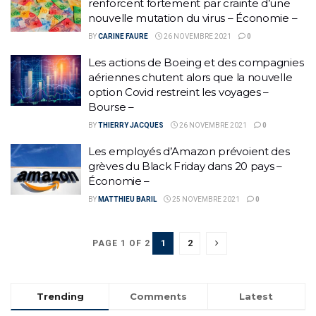
renforcent fortement par crainte d’une
nouvelle mutation du virus – Économie –
BY
CARINE FAURE
26 NOVEMBRE 2021
0
Les actions de Boeing et des compagnies
aériennes chutent alors que la nouvelle
option Covid restreint les voyages –
Bourse –
BY
THIERRY JACQUES
26 NOVEMBRE 2021
0
Les employés d’Amazon prévoient des
grèves du Black Friday dans 20 pays –
Économie –
BY
MATTHIEU BARIL
25 NOVEMBRE 2021
0
1
2
PAGE 1 OF 2
Trending
Comments
Latest