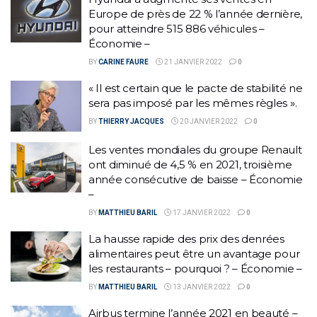
Europe de près de 22 % l’année dernière,
pour atteindre 515 886 véhicules –
Économie –
BY
CARINE FAURE
21 JANVIER 2022
0
« Il est certain que le pacte de stabilité ne
sera pas imposé par les mêmes règles ».
BY
THIERRY JACQUES
20 JANVIER 2022
0
Les ventes mondiales du groupe Renault
ont diminué de 4,5 % en 2021, troisième
année consécutive de baisse – Économie
–
BY
MATTHIEU BARIL
17 JANVIER 2022
0
La hausse rapide des prix des denrées
alimentaires peut être un avantage pour
les restaurants – pourquoi ? – Économie –
BY
MATTHIEU BARIL
13 JANVIER 2022
0
Airbus termine l’année 2021 en beauté –