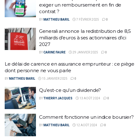
exiger un remboursement en fin de
contrat ?
BY
MATTHIEU BARIL
7 FÉVRIER 2025
0
Generali annonce la redistribution de 8,5
milliards d’euros à ses actionnaires d’ici
2027
BY
CARINE FAURE
29 JANVIER 2025
0
Le délai de carence en assurance emprunteur : ce piège
dont personne ne vous parle
BY
MATTHIEU BARIL
15 JANVIER 2025
0
Qu’est-ce qu’un dividende?
BY
THIERRY JACQUES
13 AOÛT 2024
0
Comment fonctionne un indice boursier?
BY
MATTHIEU BARIL
12 AOÛT 2024
0