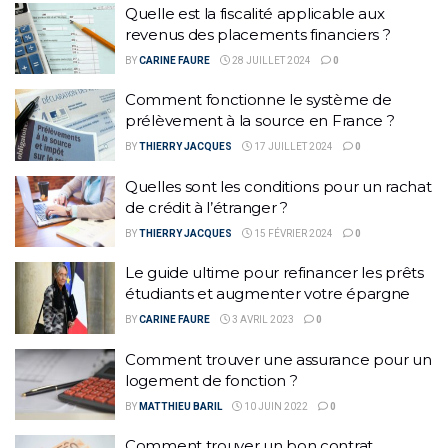
Quelle est la fiscalité applicable aux
revenus des placements financiers ?
BY
CARINE FAURE
28 JUILLET 2024
0
Comment fonctionne le système de
prélèvement à la source en France ?
BY
THIERRY JACQUES
17 JUILLET 2024
0
Quelles sont les conditions pour un rachat
de crédit à l’étranger ?
BY
THIERRY JACQUES
15 FÉVRIER 2024
0
Le guide ultime pour refinancer les prêts
étudiants et augmenter votre épargne
BY
CARINE FAURE
3 AVRIL 2023
0
Comment trouver une assurance pour un
logement de fonction ?
BY
MATTHIEU BARIL
10 JUIN 2022
0
Comment trouver un bon contrat