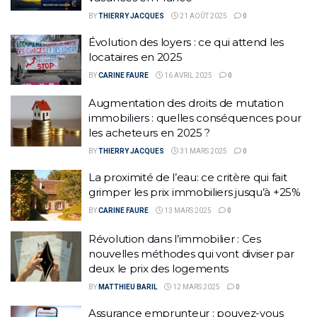
BY
THIERRY JACQUES
21 AOÛT 2025
0
Évolution des loyers : ce qui attend les
locataires en 2025
BY
CARINE FAURE
16 AVRIL 2025
0
Augmentation des droits de mutation
immobiliers : quelles conséquences pour
les acheteurs en 2025 ?
BY
THIERRY JACQUES
31 MARS 2025
0
La proximité de l’eau: ce critère qui fait
grimper les prix immobiliers jusqu’à +25%
BY
CARINE FAURE
13 MARS 2025
0
Révolution dans l’immobilier : Ces
nouvelles méthodes qui vont diviser par
deux le prix des logements
BY
MATTHIEU BARIL
12 MARS 2025
0
Assurance emprunteur : pouvez-vous