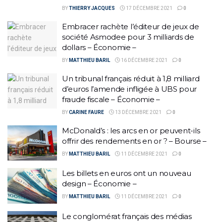
BY
THIERRY JACQUES
17 DÉCEMBRE 2021
0
Embracer rachète l’éditeur de jeux de
société Asmodee pour 3 milliards de
dollars – Économie –
BY
MATTHIEU BARIL
16 DÉCEMBRE 2021
0
Un tribunal français réduit à 1,8 milliard
d’euros l’amende infligée à UBS pour
fraude fiscale – Économie –
BY
CARINE FAURE
13 DÉCEMBRE 2021
0
McDonald’s : les arcs en or peuvent-ils
offrir des rendements en or ? – Bourse –
BY
MATTHIEU BARIL
11 DÉCEMBRE 2021
0
Les billets en euros ont un nouveau
design – Économie –
BY
MATTHIEU BARIL
11 DÉCEMBRE 2021
0
Le conglomérat français des médias