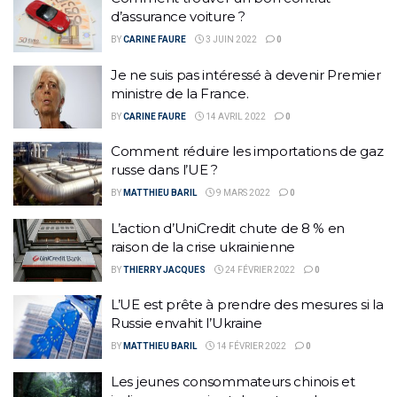
d’assurance voiture ?
BY
CARINE FAURE
3 JUIN 2022
0
Je ne suis pas intéressé à devenir Premier
ministre de la France.
BY
CARINE FAURE
14 AVRIL 2022
0
Comment réduire les importations de gaz
russe dans l’UE ?
BY
MATTHIEU BARIL
9 MARS 2022
0
L’action d’UniCredit chute de 8 % en
raison de la crise ukrainienne
BY
THIERRY JACQUES
24 FÉVRIER 2022
0
L’UE est prête à prendre des mesures si la
Russie envahit l’Ukraine
BY
MATTHIEU BARIL
14 FÉVRIER 2022
0
Les jeunes consommateurs chinois et