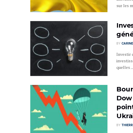
sur les m
Inve
géné
BY
CARINE
Investir 
investiss
quelles ..
Bours
Dow 
poin
Ukra
BY
THIER