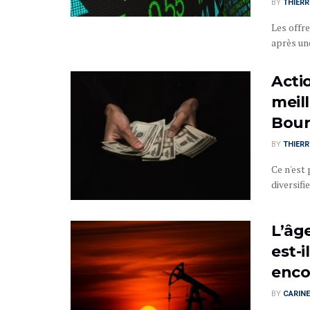
BY
THIER
Les offre
après une
Actio
meill
Bour
BY
THIER
Ce n'est
diversifi
L’âg
est-i
enco
BY
CARINE