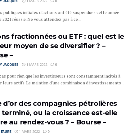
RY JACQUES
1 MARS 2022
0
s publiques initiales d'actions ont été suspendues cette année
 2021 réussie. Ne vous attendez pas à ce ...
ns fractionnées ou ETF : quel est le
eur moyen de se diversifier ? –
se –
RY JACQUES
1 MARS 2022
0
 pas pour rien que les investisseurs sont constamment incités à
er leurs actifs. Le maintien d'une combinaison d'investissements ...
e d’or des compagnies pétrolières
l terminé, ou la croissance est-elle
re au rendez-vous ? – Bourse –
 FAURE
1 MARS 2022
0