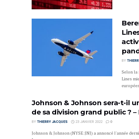
Bere
Lines
activ
pand
BY
THIER
Selon la 
Lines mi
européens
Johnson & Johnson sera-t-il un
de sa division grand public ? –
BY
THIERRY JACQUES
23 JANVIER 2022
0
Johnson & Johnson (NYSE:JNJ) a annoncé l'année dernière