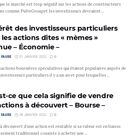
que le marché est trop négatif sur les actions de constructeurs
ns comme PulteGroupet les investisseurs devraient ...
érêt des investisseurs particuliers
 les actions dites « mèmes »
nue – Économie –
 FAURE
31 JANVIER 2022
0
sactions boursières spéculatives qui étaient populaires auprès de
investisseurs particuliers il y a un an et pour lesquelles ...
st-ce que cela signifie de vendre
actions à découvert – Bourse –
 FAURE
28 JANVIER 2022
0
à découvert d'une action est rentable si sa valeur est en baisse.
ssement traditionnel consiste à acheter une ...