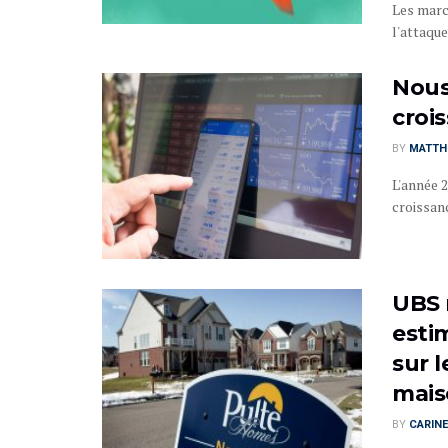
Les marc
l'attaque
Nous
croi
BY
MATTHI
L'année 2
croissanc
UBS 
esti
sur 
mais
BY
CARINE