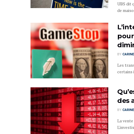
UBS dit 
de maiso
L’int
pour
dimi
BY
CARINE
Les tran
certains 
Qu’e
des 
BY
CARINE
La vente 
L'investi