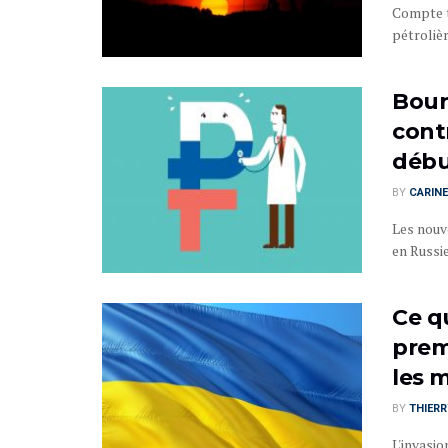
Compte t
pétrolièr
Bour
cont
débu
BY
CARINE
Les nouv
en Russie
Ce qu
premi
les 
BY
THIER
L'invasio