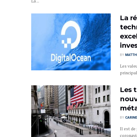
La ...
La r
tech
exce
inves
BY
MATTHI
Les vale
principal
Les 
nouv
méta
BY
CARINE
Il est de
coronavir