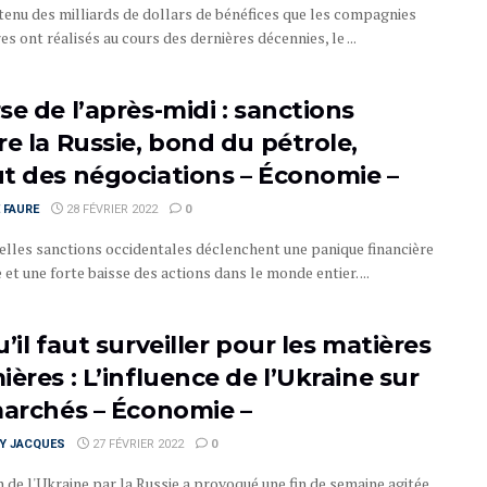
enu des milliards de dollars de bénéfices que les compagnies
es ont réalisés au cours des dernières décennies, le ...
se de l’après-midi : sanctions
re la Russie, bond du pétrole,
t des négociations – Économie –
 FAURE
28 FÉVRIER 2022
0
elles sanctions occidentales déclenchent une panique financière
 et une forte baisse des actions dans le monde entier. ...
’il faut surveiller pour les matières
ères : L’influence de l’Ukraine sur
marchés – Économie –
RY JACQUES
27 FÉVRIER 2022
0
n de l'Ukraine par la Russie a provoqué une fin de semaine agitée