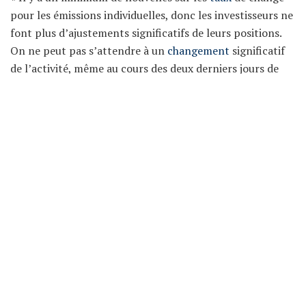
pour les émissions individuelles, donc les investisseurs ne
font plus d’ajustements significatifs de leurs positions.
On ne peut pas s’attendre à un
changement
significatif
de l’activité, même au cours des deux derniers jours de
bourse, qui sont en deçà de la fin de l’année », a déclaré
David Brzek,
courtier
chez Fio banka.
Les
actions
du groupe énergétique CEZ ont gagné 0,42 %
pour atteindre 828,50 X 0,039 Euro après s’être affaiblies
lundi. Selon M. Štefek, seul un quart du volume moyen
sur 60 jours a
été
négocié aujourd’hui.