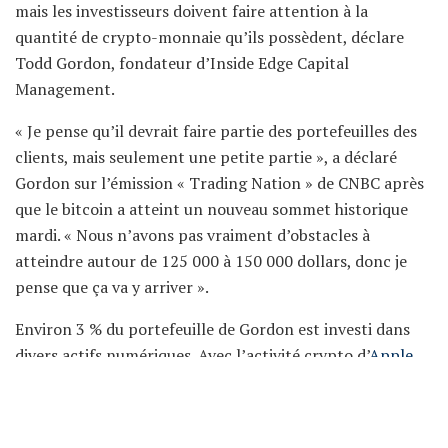
mais les investisseurs doivent faire attention à la
quantité de crypto-monnaie qu’ils possèdent, déclare
Todd Gordon, fondateur d’Inside Edge Capital
Management.
« Je pense qu’il devrait faire partie des portefeuilles des
clients, mais seulement une petite partie », a déclaré
Gordon sur l’émission « Trading Nation » de CNBC après
que le bitcoin a atteint un nouveau sommet historique
mardi. « Nous n’avons pas vraiment d’obstacles à
atteindre autour de 125 000 à 150 000 dollars, donc je
pense que ça va y arriver ».
Environ 3 % du portefeuille de Gordon est investi dans
divers actifs numériques. Avec l’activité crypto d’
Apple
,
l’exploitation minière en hausse aux États-Unis en raison
de l’interdiction de la Chine et l’expansion du metaverse,
l’espace dispose de plusieurs catalyseurs de croissance,