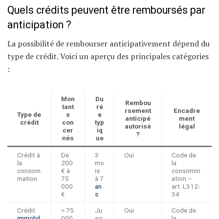
Quels crédits peuvent être remboursés par
anticipation ?
La possibilité de rembourser anticipativement dépend du
type de crédit. Voici un aperçu des principales catégories
:
Mon
Du
Rembou
tant
ré
rsement
Encadre
Type de
s
e
anticipé
ment
crédit
con
typ
autorisé
légal
cer
iq
?
nés
ue
Crédit à
De
3
Oui
Code de
la
200
mo
la
consom
€ à
is
consomm
mation
75
à 7
ation –
000
an
art. L312-
€
s
34
Crédit
> 75
Ju
Oui
Code de
immobil
000
sq
la