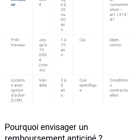
ier
€
u’à
consomm
25
ation –
ou
art. L313-
30
47
an
s
Prêt
Jus
1 à
Oui
Idem
travaux
qu’à
15
conso
75
an
000
s
€
(con
so)
Locatio
Vari
2 à
Cas
Condition
n avec
able
5
spécifiqu
s
option
an
e
contractu
d’achat
s
elles
(LOA)
Pourquoi envisager un
remboursement anticipé ?