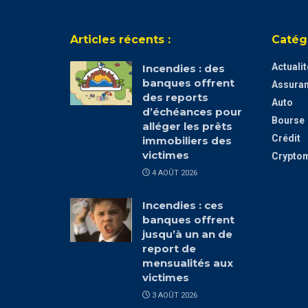
Articles récents :
Catég
Actuali
Incendies : des
banques offrent
Assura
des reports
Auto
d’échéances pour
Bourse
alléger les prêts
Crédit
immobiliers des
victimes
Crypto
4 AOÛT 2026
Incendies : ces
banques offrent
jusqu’à un an de
report de
mensualités aux
victimes
3 AOÛT 2026