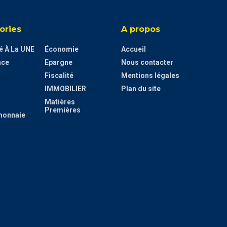
ories
A propos
té À La UNE
Économie
Accueil
nce
Epargne
Nous contacter
Fiscalité
Mentions légales
IMMOBILIER
Plan du site
Matières
Premières
monnaie