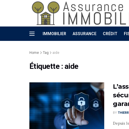
IMMOBILIER
ASSURANCE
CRÉDIT
FI
Home
Tag
aide
Étiquette :
aide
L’as
sécu
gara
BY
THIER
Depuis le