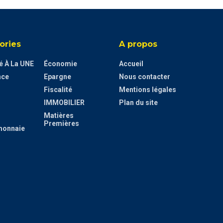
ories
A propos
té À La UNE
Économie
Accueil
nce
Epargne
Nous contacter
Fiscalité
Mentions légales
IMMOBILIER
Plan du site
Matières
Premières
monnaie