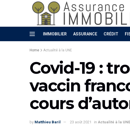
IMMOBILIER
ASSURANCE
CRÉDIT
FI
Home
Actualité à la UNE
Covid-19 : tr
vaccin franc
cours d’aut
by
Matthieu Baril
23 août 2021
in
Actualité à la UN