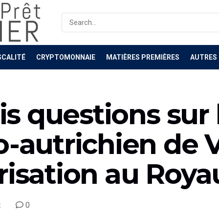
SCALITÉ
CRYPTOMONNAIE
MATIÈRES PREMIÈRES
AUTRES
ois questions su
o-autrichien de 
orisation au Roy
0
E