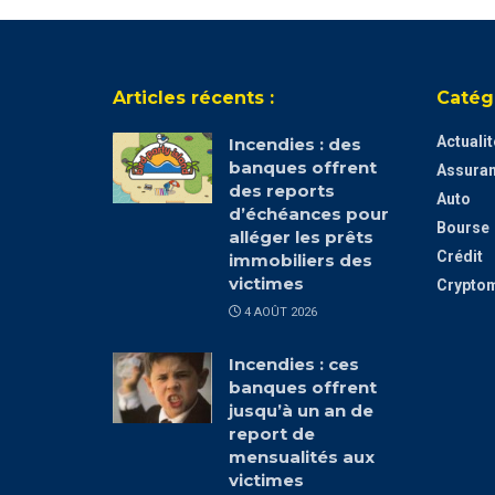
Articles récents :
Catég
Actuali
Incendies : des
banques offrent
Assura
des reports
Auto
d’échéances pour
Bourse
alléger les prêts
Crédit
immobiliers des
victimes
Crypto
4 AOÛT 2026
Incendies : ces
banques offrent
jusqu’à un an de
report de
mensualités aux
victimes