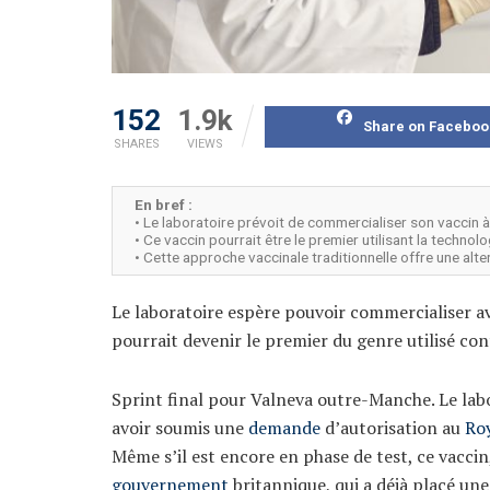
152
1.9k
Share on Faceboo
SHARES
VIEWS
En bref :
• Le laboratoire prévoit de commercialiser son vaccin à
• Ce vaccin pourrait être le premier utilisant la technol
• Cette approche vaccinale traditionnelle offre une alt
Le laboratoire espère pouvoir commercialiser avan
pourrait devenir le premier du genre utilisé con
Sprint final pour Valneva outre-Manche. Le lab
avoir soumis une
demande
d’autorisation au
Ro
Même s’il est encore en phase de test, ce vacci
gouvernement
britannique, qui a déjà placé une