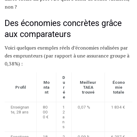
non ?
Des économies concrètes grâce
aux comparateurs
Voici quelques exemples réels d’économies réalisées par
des emprunteurs (par rapport à une assurance groupe à
0,38%) :
D
Mo
u
Meilleur
Écono
Profil
nta
r
TAEA
mie
nt
é
trouvé
totale
e
Enseignan
80
1
0,07 %
1 834 €
te, 28 ans
00
2
0 €
a
n
s
Fonctionn
18
2
0,09 %
6 297 €