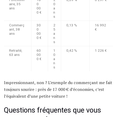
aire, 35
0
0
ans
00
a
0 €
n
s
Commerç
30
2
0,13 %
16 992
ant, 38
0
5
€
ans
00
a
0 €
n
s
Retraité,
60
1
0,42 %
1 226 €
63 ans
00
0
0 €
a
n
s
Impressionnant, non ? L’exemple du commerçant me fait
toujours sourire : près de 17 000 € d’économies, c’est
l’équivalent d’une petite voiture !
Questions fréquentes que vous