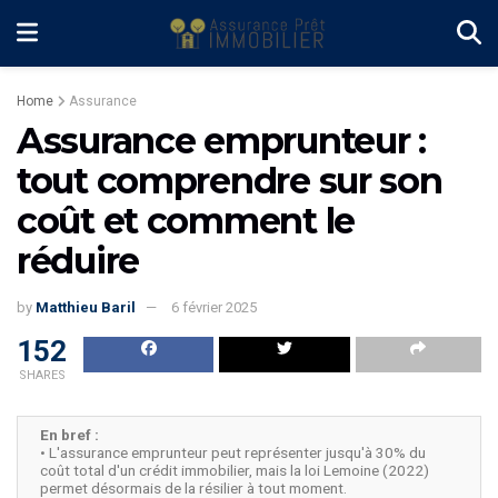
Home
Assurance
Assurance emprunteur :
tout comprendre sur son
coût et comment le
réduire
by
Matthieu Baril
6 février 2025
152
SHARES
En bref :
• L'assurance emprunteur peut représenter jusqu'à 30% du
coût total d'un crédit immobilier, mais la loi Lemoine (2022)
permet désormais de la résilier à tout moment.