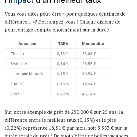
l’
impact
d’un meilleur taux
Vous vous dites peut-être « pour quelques centimes de
différence… »? Détrompez-vous ! Chaque dixième de
pourcentage compte énormément sur la durée :
Assureur
TAEA
Mensualité
Thelem
0,13 %
26,63 €
Swisslife
0,14 %
28,56 €
Harmonie Mutuelle
0,15 %
30,54 €
CARDIF
0,16 %
32,64 €
CNP
0,22 %
45,14 €
Sur notre exemple de prêt de 250 000 € sur 25 ans, la
différence entre le meilleur taux (0,13%) et le pire
(0,22%) représente 18,51 € par mois, soit 5 553 € sur la
durée totale du prêt ! De quoi s’offrir de belles vacances,