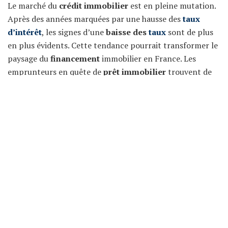
Le marché du
crédit immobilier
est en pleine mutation.
Après des années marquées par une hausse des
taux
d’intérêt
, les signes d’une
baisse des
taux
sont de plus
en plus évidents. Cette tendance pourrait transformer le
paysage du
financement
immobilier en France. Les
emprunteurs en quête de
prêt immobilier
trouvent de
nouvelles
opportunités
, alors que les établissements
financiers adaptent leurs offres pour attirer une
clientèle plus large.
Les tendances des taux d’intérêt
sur le
marché immobilier
L’année 2025 semble marquer un tournant significatif.
Alors que les taux avaient grimpé ces dernières années,
ceux-ci connaissent une légère contraction. Cette
situation amène de nombreux candidats à l’emprunt à