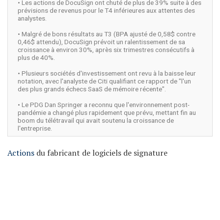
• Les actions de DocuSign ont chuté de plus de 39% suite à des
prévisions de revenus pour le T4 inférieures aux attentes des
analystes.
• Malgré de bons résultats au T3 (BPA ajusté de 0,58$ contre
0,46$ attendu), DocuSign prévoit un ralentissement de sa
croissance à environ 30%, après six trimestres consécutifs à
plus de 40%.
• Plusieurs sociétés d'investissement ont revu à la baisse leur
notation, avec l'analyste de Citi qualifiant ce rapport de "l'un
des plus grands échecs SaaS de mémoire récente".
• Le PDG Dan Springer a reconnu que l'environnement post-
pandémie a changé plus rapidement que prévu, mettant fin au
boom du télétravail qui avait soutenu la croissance de
l'entreprise.
Actions
du fabricant de logiciels de signature
électronique
DocuSign
a plongé de plus de 39 %
vendredi matin après que la société a annoncé des
prévisions
pour le quatrième trimestre inférieures aux
estimations des analystes.