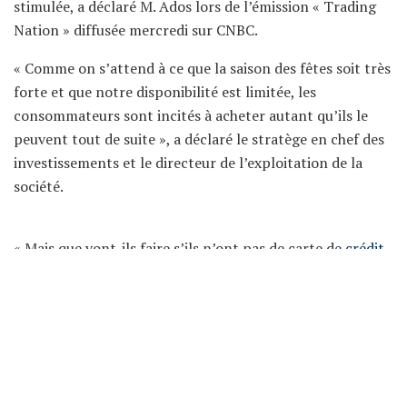
stimulée, a déclaré M. Ados lors de l’émission « Trading
Nation » diffusée mercredi sur CNBC.
« Comme on s’attend à ce que la saison des fêtes soit très
forte et que notre disponibilité est limitée, les
consommateurs sont incités à acheter autant qu’ils le
peuvent tout de suite », a déclaré le stratège en chef des
investissements et le directeur de l’exploitation de la
société.
« Mais que vont-ils faire s’ils n’ont pas de carte de
crédit
comme les deux tiers des millennials, ou s’ils n’ont pas
assez d’
argent
liquide ? ». Dans ce cas, il s’agit d’acheter
maintenant, de payer plus tard. »
Qu’il s’agisse de l’accord exclusif d’Affirm avec
Amazon
ou de l’
acquisition
imminente par Square de la société
fintech
australienne
AfterPay
, tous deux ont des