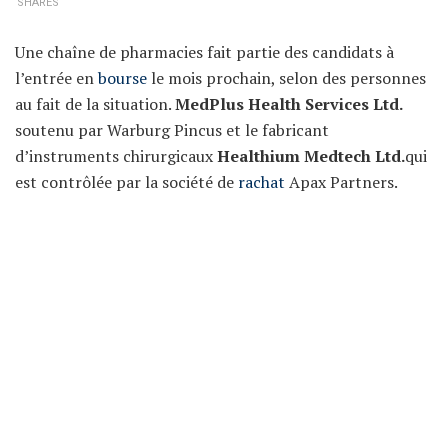
SHARES
Une chaîne de pharmacies fait partie des candidats à
l’entrée en
bourse
le mois prochain, selon des personnes
au fait de la situation.
MedPlus Health Services Ltd.
soutenu par Warburg Pincus et le fabricant
d’instruments chirurgicaux
Healthium Medtech Ltd.
qui
est contrôlée par la société de
rachat
Apax Partners.
Société de développement
Shriram Properties Ltd.
envisage de lancer une offre d’
actions
avant la fin de
l’année, selon ces personnes. Le fabricant de vêtements
de mariée
Vedant Fashions Ltd.
pourrait également
commencer à vendre des actions en décembre, selon un
rapport. Si toutes ces offres sont couronnées de succès,
ce mois de décembre pourrait devenir le plus actif de
l’histoire pour les introductions en bourse en Inde,
dépassant les 972 millions de dollars levés au cours du