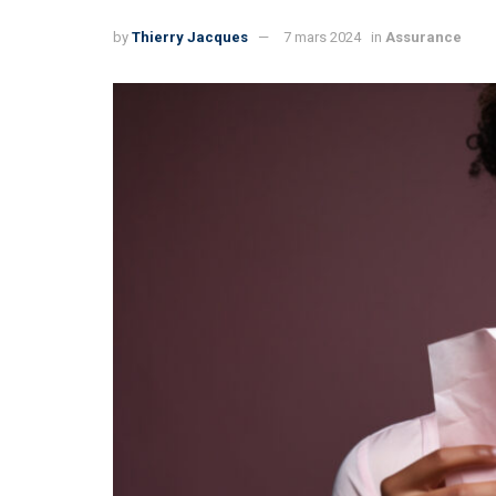
by
Thierry Jacques
7 mars 2024
in
Assurance