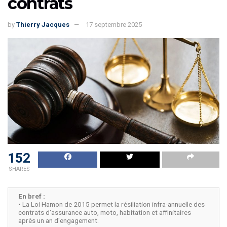
contrats
by
Thierry Jacques
17 septembre 2025
152
SHARES
En bref :
• La Loi Hamon de 2015 permet la résiliation infra-annuelle des
contrats d'assurance auto, moto, habitation et affinitaires
après un an d'engagement.