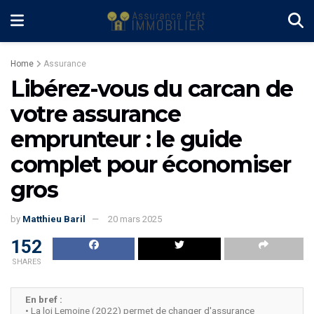
Home
Assurance
Libérez-vous du carcan de
votre assurance
emprunteur : le guide
complet pour économiser
gros
by
Matthieu Baril
20 mars 2025
152
SHARES
En bref :
• La loi Lemoine (2022) permet de changer d'assurance