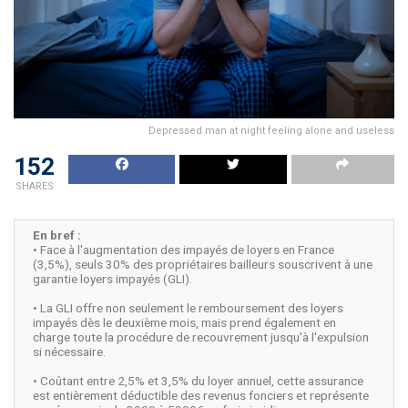
Depressed man at night feeling alone and useless
152
SHARES
En bref :
• Face à l'augmentation des impayés de loyers en France
(3,5%), seuls 30% des propriétaires bailleurs souscrivent à une
garantie loyers impayés (GLI).
• La GLI offre non seulement le remboursement des loyers
impayés dès le deuxième mois, mais prend également en
charge toute la procédure de recouvrement jusqu'à l'expulsion
si nécessaire.
• Coûtant entre 2,5% et 3,5% du loyer annuel, cette assurance
est entièrement déductible des revenus fonciers et représente