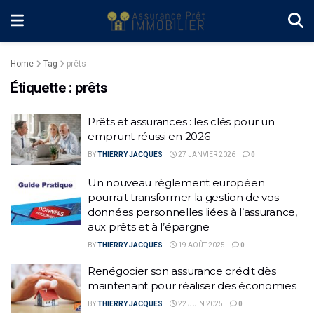
Home
Tag
prêts
Étiquette :
prêts
Prêts et assurances : les clés pour un
emprunt réussi en 2026
BY
THIERRY JACQUES
27 JANVIER 2026
0
Un nouveau règlement européen
pourrait transformer la gestion de vos
données personnelles liées à l’assurance,
aux prêts et à l’épargne
BY
THIERRY JACQUES
19 AOÛT 2025
0
Renégocier son assurance crédit dès
maintenant pour réaliser des économies
BY
THIERRY JACQUES
22 JUIN 2025
0