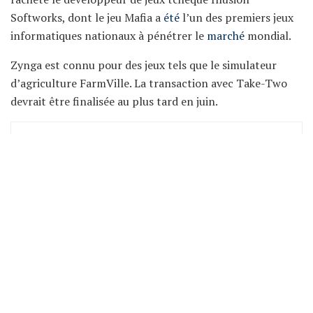
Softworks, dont le jeu Mafia a
été
l’un des premiers jeux
informatiques nationaux à pénétrer le
marché
mondial.
Zynga est connu pour des jeux tels que le simulateur
d’agriculture FarmVille. La transaction avec Take-Two
devrait être finalisée au plus tard en juin.
Matthieu Baril
Je suis Matthieu Baril, nantais, et l’assurance prêt immo, c’est
mon quotidien. J’ai toujours aimé sécuriser les projets, mais
imagine : un client a assuré sa cabane flottante et ça a fini en
cas d’école ! Parfois, la réalité dépasse la fiction.