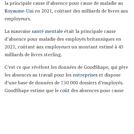
la principale cause d’absence pour cause de maladie au
Royaume-Uni
en 2021, coûtant des milliards de livres aux
employeurs.
La mauvaise
santé mentale
était la principale cause
d’absence pour maladie des employés britanniques en
2021, coûtant aux employeurs un montant estimé à 43
milliards de livres sterling.
C’est ce que révèlent les données de GoodShape, qui gère
les absences au travail pour les
entreprises
et dispose
d’une base de données de 750 000 dossiers d’employés.
GoodShape estime que le
coût
des absences pour cause
de maladie pour les employeurs a augmenté de 31 % par
rapport à la période pré-pandémique, sans tenir compte
du coût du recrutement et de la formation du personnel
de remplacement.