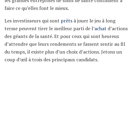
les grandes entreprises de soins de santé continuent à
faire ce qu’elles font le mieux.
Les investisseurs qui sont
prêts
à jouer le jeu à long
terme peuvent tirer le meilleur parti de l’
achat
d’actions
des géants de la santé. Et pour ceux qui sont heureux
d’attendre que leurs rendements se fassent sentir au fil
du temps, il existe plus d’un choix d’actions. Jetons un
coup d’œil à trois des principaux candidats.
Pfizer
Pfizer (NYSE:PFE), dont le vaccin contre le coronavirus
appelé Comirnaty a rapporté plus de 13 milliards de
dollars rien qu’au troisième trimestre, n’a pas besoin
d’être présenté. Grâce aux ventes de ses médicaments,
son revenu trimestriel a augmenté de plus de 102 % et
son flux de trésorerie disponible (FCF) trimestriel de
129,8 % au cours des dix dernières années. Et maintenant