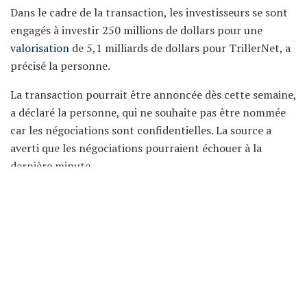
Dans le cadre de la transaction, les investisseurs se sont
engagés à investir 250 millions de dollars pour une
valorisation
de 5,1 milliards de dollars pour TrillerNet, a
précisé la personne.
La transaction pourrait être annoncée dès cette semaine,
a déclaré la personne, qui ne souhaite pas être nommée
car les négociations sont confidentielles. La source a
averti que les négociations pourraient échouer à la
dernière minute.
Un porte-parole de Triller s’est refusé à tout
commentaire. Un représentant de Seachange n’a pas
immédiatement répondu à une
demande
de
commentaire.
Bloomberg a
été
le premier à faire état de ces
négociations.