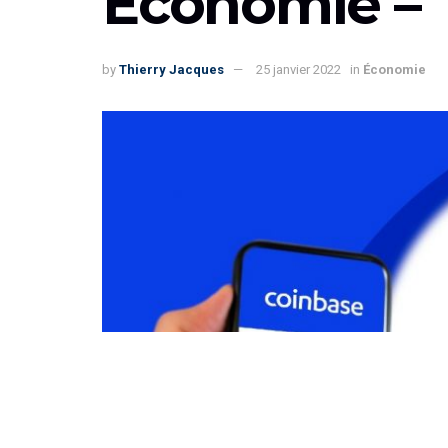
Économie –
by
Thierry Jacques
25 janvier 2022
in
Économie