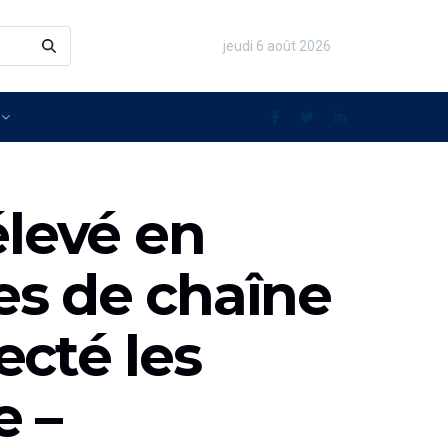
jeudi 6 août 2026
élevé en
es de chaîne
ecté les
e –