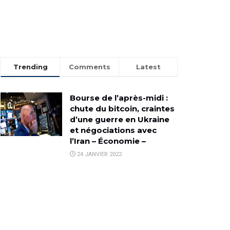
Trending
Comments
Latest
Bourse de l’après-midi :
chute du bitcoin, craintes
d’une guerre en Ukraine
et négociations avec
l’Iran – Économie –
24 JANVIER 2022
Assurance emprunteur
externe : quelles
économies peut-on
réellement réaliser ?
27 JUILLET 2025