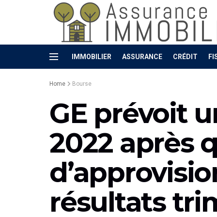
IMMOBILIER
ASSURANCE
CRÉDIT
FI
Home
Bourse
GE prévoit u
2022 après 
d’approvisio
résultats tri