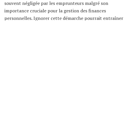
souvent négligée par les emprunteurs malgré son
importance cruciale pour la gestion des finances
personnelles. Ignorer cette démarche pourrait entraîner
des
conséquences financières significatives
,
notamment des
économies manquées
et un risque
d’
endettement
accru, surtout à une époque où les
taux
d’intérêt
sont en hausse.
Sommaire
Pourquoi renégocier votre
assurance de prêt est crucial
Les emprunteurs, soulagés d’avoir obtenu un bon taux de
crédit
, procrastinent souvent sur la renégociation de leur
assurance emprunteur
. Pourtant, cette étape est