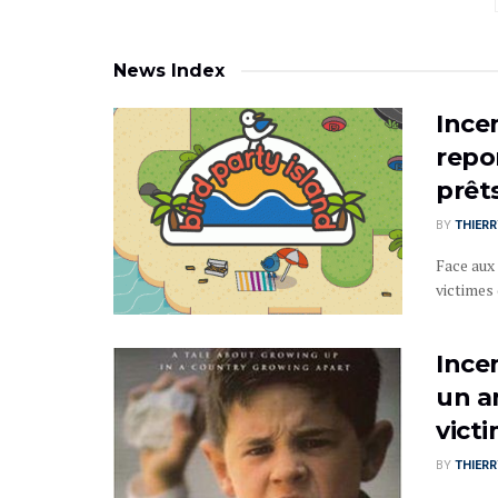
News Index
Ince
repo
prêt
BY
THIER
Face aux
victimes 
Ince
un a
vict
BY
THIER