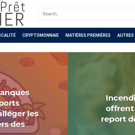
êt Immo, Crédit 
SCALITÉ
CRYPTOMONNAIE
MATIÈRES PREMIÈRES
AUTRES
 banques
Incendi
ports
offrent
lléger les
report d
ers des