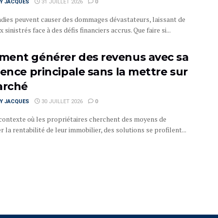
RY JACQUES
31 JUILLET 2026
0
ndies peuvent causer des dommages dévastateurs, laissant de
sinistrés face à des défis financiers accrus. Que faire si...
ent générer des revenus avec sa
dence principale sans la mettre sur
arché
RY JACQUES
30 JUILLET 2026
0
contexte où les propriétaires cherchent des moyens de
 la rentabilité de leur immobilier, des solutions se profilent...