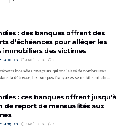
ndies : des banques offrent des
rts d’échéances pour alléger les
s immobiliers des victimes
RY JACQUES
4 AOÛT 2026
0
 récents incendies ravageurs qui ont laissé de nombreuses
dans la détresse, les banques françaises se mobilisent afin...
ndies : ces banques offrent jusqu’à
n de report de mensualités aux
imes
RY JACQUES
3 AOÛT 2026
0