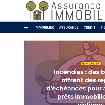
Assurance Pr
IMMOBILIER
ASSURANCE
CRÉDIT
FI
IMMOBILIER
Incendies : des
offrent des re
d’échéances pour a
prêts immobili
victimes