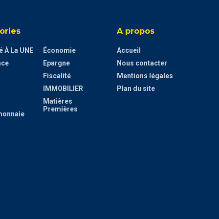
ories
A propos
té À La UNE
Économie
Accueil
nce
Epargne
Nous contacter
Fiscalité
Mentions légales
IMMOBILIER
Plan du site
Matières
Premières
monnaie