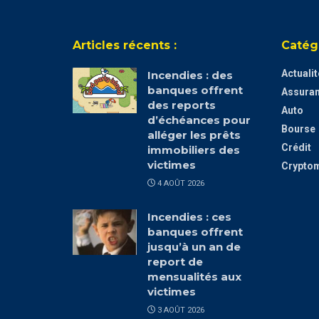
Articles récents :
Catég
Actuali
Incendies : des
banques offrent
Assura
des reports
Auto
d’échéances pour
Bourse
alléger les prêts
Crédit
immobiliers des
victimes
Crypto
4 AOÛT 2026
Incendies : ces
banques offrent
jusqu’à un an de
report de
mensualités aux
victimes
3 AOÛT 2026