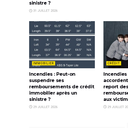
sinistre ?
31 JUILLET 2026
IMMOBILIER
CRÉDIT
Incendies : Peut-on
Incendies
suspendre ses
accordent
remboursements de crédit
report de
immobilier après un
rembourse
sinistre ?
aux victi
29 JUILLET 2026
29 JUILLET 2