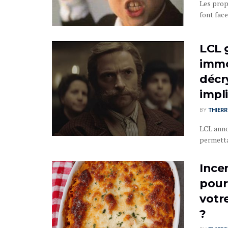
Les prop
font face
LCL 
immo
décry
impl
BY
THIER
LCL anno
permetta
Ince
pour
votre
?