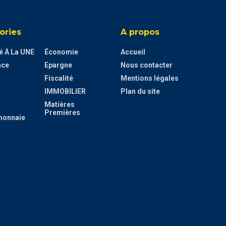
ories
A propos
té À La UNE
Économie
Accueil
nce
Epargne
Nous contacter
Fiscalité
Mentions légales
IMMOBILIER
Plan du site
Matières
Premières
monnaie