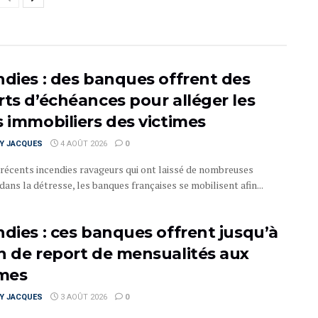
ndies : des banques offrent des
rts d’échéances pour alléger les
s immobiliers des victimes
RY JACQUES
4 AOÛT 2026
0
 récents incendies ravageurs qui ont laissé de nombreuses
dans la détresse, les banques françaises se mobilisent afin...
ndies : ces banques offrent jusqu’à
n de report de mensualités aux
imes
RY JACQUES
3 AOÛT 2026
0