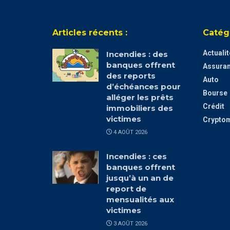
Articles récents :
Catég
Actuali
Incendies : des
banques offrent
Assura
des reports
Auto
d’échéances pour
Bourse
alléger les prêts
Crédit
immobiliers des
victimes
Crypto
4 AOÛT 2026
Incendies : ces
banques offrent
jusqu’à un an de
report de
mensualités aux
victimes
3 AOÛT 2026