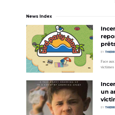
News Index
Ince
repo
prêt
BY
THIER
Face aux
victimes 
Ince
un a
vict
BY
THIER