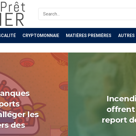
êt Immo, Crédit 
SCALITÉ
CRYPTOMONNAIE
MATIÈRES PREMIÈRES
AUTRES
 banques
Incendi
ports
offrent
lléger les
report d
ers des