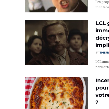
Les prop
font face
LCL 
immo
décry
impl
BY
THIER
LCL anno
permetta
Ince
pour
votre
?