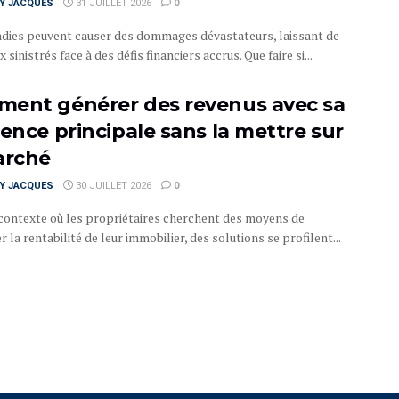
RY JACQUES
31 JUILLET 2026
0
ndies peuvent causer des dommages dévastateurs, laissant de
sinistrés face à des défis financiers accrus. Que faire si...
ent générer des revenus avec sa
dence principale sans la mettre sur
arché
RY JACQUES
30 JUILLET 2026
0
contexte où les propriétaires cherchent des moyens de
 la rentabilité de leur immobilier, des solutions se profilent...