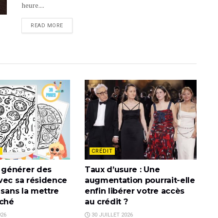
heure....
READ MORE
R
CRÉDIT
générer des
Taux d’usure : Une
vec sa résidence
augmentation pourrait-elle
 sans la mettre
enfin libérer votre accès
rché
au crédit ?
026
30 JUILLET 2026