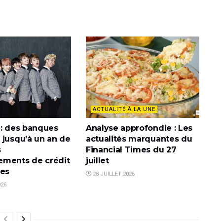
ACTUALITÉ À LA UNE
 : des banques
Analyse approfondie : Les
 jusqu’à un an de
actualités marquantes du
s
Financial Times du 27
ments de crédit
juillet
mes
28 JUILLET 2026
026