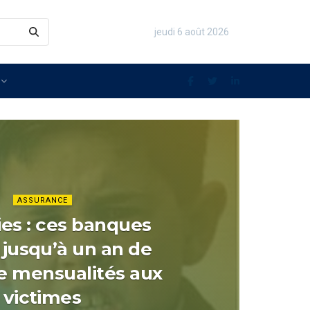
jeudi 6 août 2026
Immo et Actu imm
ASSURANCE
es : ces banques
 jusqu’à un an de
e mensualités aux
victimes