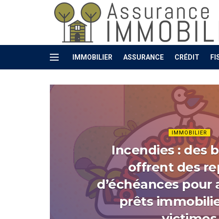
Assurance Pr
IMMOBILIER
ASSURANCE
CRÉDIT
FI
IMMOBILIER
Incendies : des
offrent des re
d’échéances pour a
prêts immobili
victimes