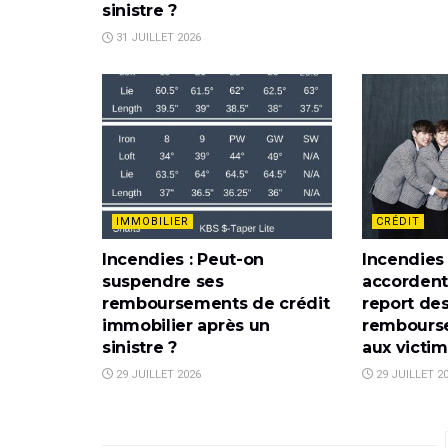
sinistre ?
31 JUILLET 2026
IMMOBILIER
CRÉDIT
Incendies : Peut-on
Incendies
suspendre ses
accordent
remboursements de crédit
report de
immobilier après un
rembourse
sinistre ?
aux victi
29 JUILLET 2026
29 JUILLET 2