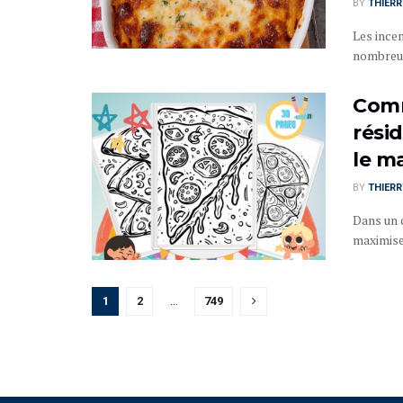
BY
THIER
Les ince
nombreux 
Comm
rési
le m
BY
THIER
Dans un 
maximiser
1
2
…
749